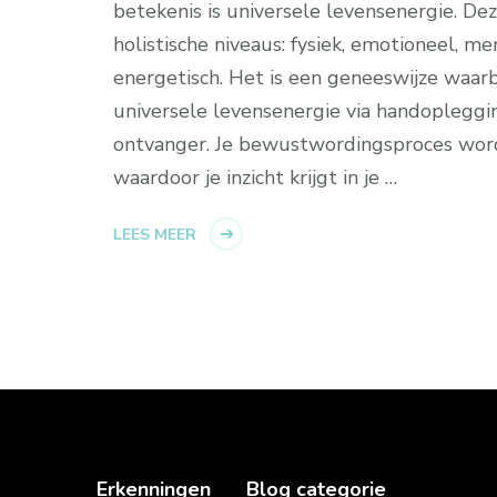
betekenis is universele levensenergie. De
holistische niveaus: fysiek, emotioneel, me
energetisch. Het is een geneeswijze waar
universele levensenergie via handopleggin
ontvanger. Je bewustwordingsproces wor
waardoor je inzicht krijgt in je …
LEES MEER
Erkenningen
Blog categorie