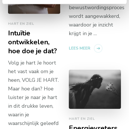
bewustwordingsproces
wordt aangewakkerd,
HART EN ZIEL
waardoor je inzicht
Intuïtie
krijgt in je …
ontwikkelen,
LEES MEER
hoe doe je dat?
Volg je hart Je hoort
het vast vaak om je
heen, VOLG JE HART.
Maar hoe dan? Hoe
luister je naar je hart
in dit drukke leven,
waarin je
HART EN ZIEL
waarschijnlijk geleefd
Energievreters