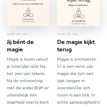
HART EN ZIEL
HART EN ZIEL
Jij bént de
De magie kijkt
magie
terug
Magie is leven vanuit
Magie is ontmoeten
je innerlijke licht Na
Er is een vorm van
het zien van tekens.
magie die zich niet
Na de ontmoeting
laat vangen in
met de ander.Blijft er
woorden.Die zich
uiteindelijk één
toont in een blik. In
waarheid over:Jij bent
echte aanwezigheid.In