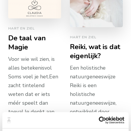
HART EN ZIEL
De taal van
HART EN ZIEL
Reiki, wat is dat
Magie
eigenlijk?
Voor wie wil zien, is
alles betekenisvol
Een holistische
Soms voel je het.Een
natuurgeneeswijze
zacht tintelend
Reiki is een
weten dat er iets
holistische
méér speelt dan
natuurgeneeswijze,
toeval.Je denkt aan
ontwikkeld door
iemand en diegene
Mikao Usui. De
stuurt je een
letterlijke betekenis