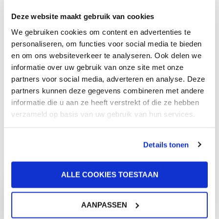
bericht.Je worstelt
is universele
Deze website maakt gebruik van cookies
met een vraag en
levensenergie. Deze
We gebruiken cookies om content en advertenties te
ineens ligt er een
energie werkt op alle
personaliseren, om functies voor social media te bieden
witte veer voor je
holistische niveaus:
en om ons websiteverkeer te analyseren. Ook delen we
informatie over uw gebruik van onze site met onze
voeten.Een vlinder
fysiek, emotioneel,
partners voor social media, adverteren en analyse. Deze
danst om je heen net
mentaal, spiritueel en
partners kunnen deze gegevens combineren met andere
op het moment dat
energetisch. Het is
informatie die u aan ze heeft verstrekt of die ze hebben
je …
een geneeswijze
verzameld op basis van uw gebruik van hun services.
waarbij de
LEES MEER
behandelaar de
Details tonen
universele
levensenergie via
ALLE COOKIES TOESTAAN
handoplegging
doorgeeft aan jou, als
AANPASSEN
ontvanger. Je