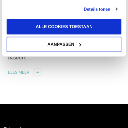
niets van bleek te
Details tonen
kloppen? Juist! Je
denkt iets te weten
ALLE COOKIES TOESTAAN
van iets of iemand
zonder dat je het
AANPASSEN
hele verhaal kent en
baseert …
LEES MEER