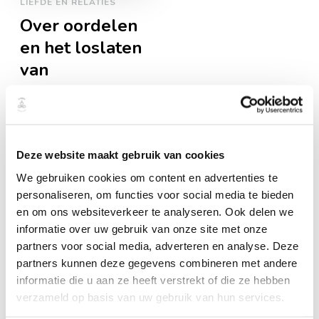
LIEFDE EN RELATIES
Over oordelen
en het loslaten
van
verwachtingen
Oordelen, we doen
het allemaal, maar
Deze website maakt gebruik van cookies
waarom eigenlijk?
We gebruiken cookies om content en advertenties te
Heeft het je ooit iets
personaliseren, om functies voor social media te bieden
positiefs opgeleverd?
en om ons websiteverkeer te analyseren. Ook delen we
Hoe vaak is het
informatie over uw gebruik van onze site met onze
partners voor social media, adverteren en analyse. Deze
gebeurd dat je over
partners kunnen deze gegevens combineren met andere
iets of iemand
informatie die u aan ze heeft verstrekt of die ze hebben
oordeelde en er
verzameld op basis van uw gebruik van hun services.
achteraf helemaal